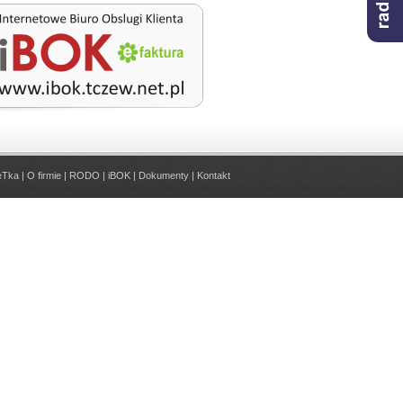
eTka
|
O firmie
|
RODO
|
iBOK
|
Dokumenty
|
Kontakt