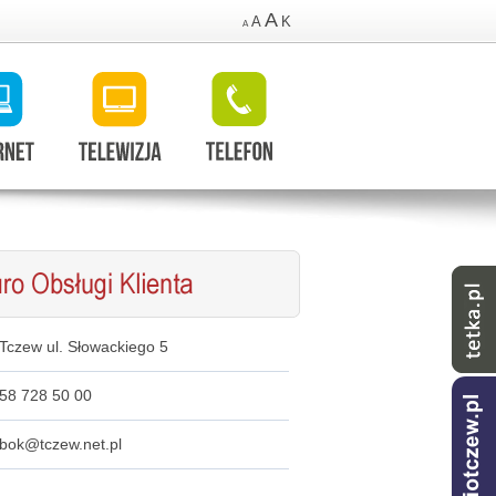
A
A
K
A
Tczew ul. Słowackiego 5
58 728 50 00
bok@tczew.net.pl