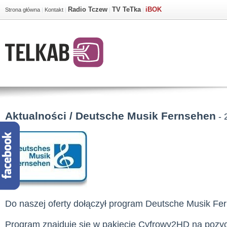
Radio Tczew
TV TeTka
iBOK
Strona główna
|
Kontakt
|
|
|
Aktualności / Deutsche Musik Fernsehen
- 
Do naszej oferty dołączył program Deutsche Musik Fe
Program znajduje się w pakiecie Cyfrowy2HD na pozyc